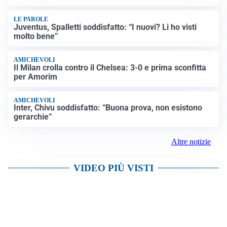
NON SI FERMA LA TENSIONE
Crisi Ceuta, la Spagna attacca l’Italia: “Revochi i
controlli alle frontiere o prenderemo contromisure”
LUTTO
Francesco Guccini è morto a 86 anni: addio a un
cantautore simbolo della musica italiana
Altre notizie