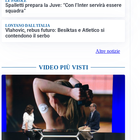
LE PAROLE
Spalletti prepara la Juve: “Con l’Inter servirà essere
squadra”
LONTANO DALL'ITALIA
Vlahovic, rebus futuro: Besiktas e Atletico si
contendono il serbo
Altre notizie
VIDEO PIÙ VISTI