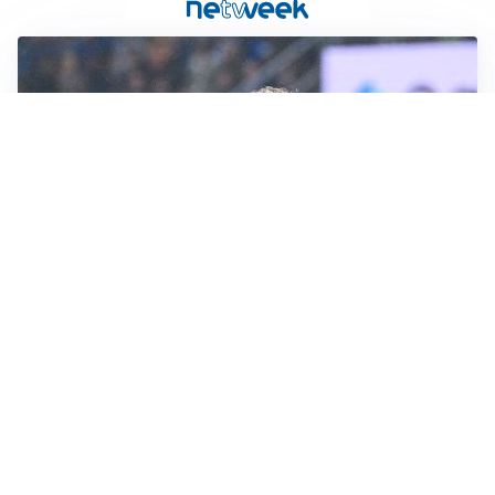
L'INTRIGO
Frattesi-Juve, il mercato resta un gioco di incastri
IL FAVORITO
Inter, Diaby è ora il favorito per la fascia destra
PUNTE IN MOVIMENTO
Effetto domino in attacco: Bologna, Fiorentina e