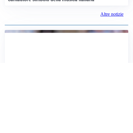
Altre notizie
IL NOME NUOVO
Napoli, Musso resta un’opzione per la porta
TITOLARE IN CAMPIONATO