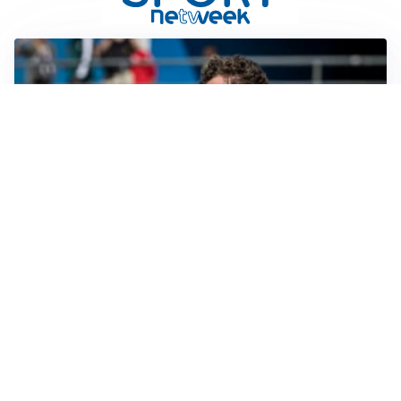
CALCIOMERCATO
Cagliari, il caso Esposito continua. Intanto arriva
Maldini
CALCIOMERCATO
Napoli, il solito Lukaku: non si presenta in ritiro, è