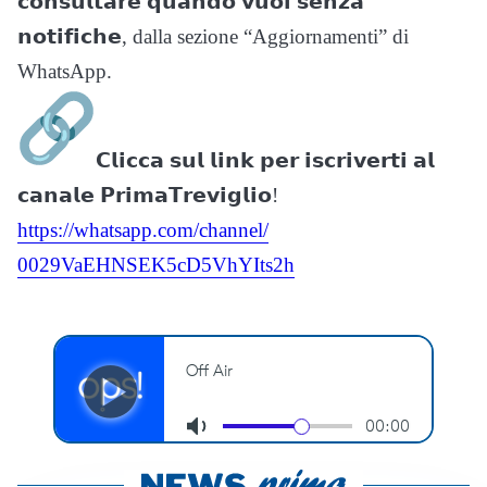
𝗰𝗼𝗻𝘀𝘂𝗹𝘁𝗮𝗿𝗲 𝗾𝘂𝗮𝗻𝗱𝗼 𝘃𝘂𝗼𝗶 𝘀𝗲𝗻𝘇𝗮
𝗻𝗼𝘁𝗶𝗳𝗶𝗰𝗵𝗲, dalla sezione “Aggiornamenti” di
WhatsApp.
𝗖𝗹𝗶𝗰𝗰𝗮 𝘀𝘂𝗹 𝗹𝗶𝗻𝗸 𝗽𝗲𝗿 𝗶𝘀𝗰𝗿𝗶𝘃𝗲𝗿𝘁𝗶 𝗮𝗹
𝗰𝗮𝗻𝗮𝗹𝗲 𝗣𝗿𝗶𝗺𝗮𝗧𝗿𝗲𝘃𝗶𝗴𝗹𝗶𝗼!
https://whatsapp.com/channel/
0029VaEHNSEK5cD5VhYIts2h