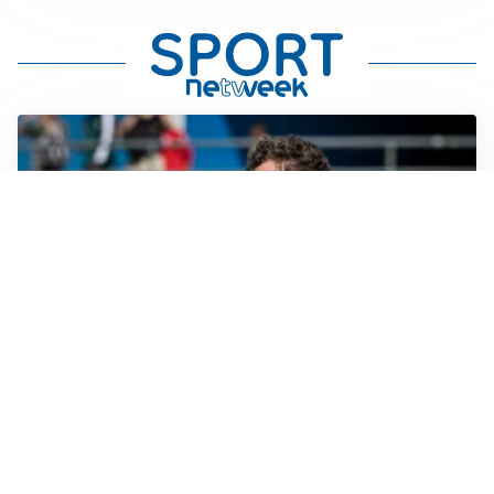
CALCIOMERCATO
Cagliari, il caso Esposito continua. Intanto arriva
Maldini