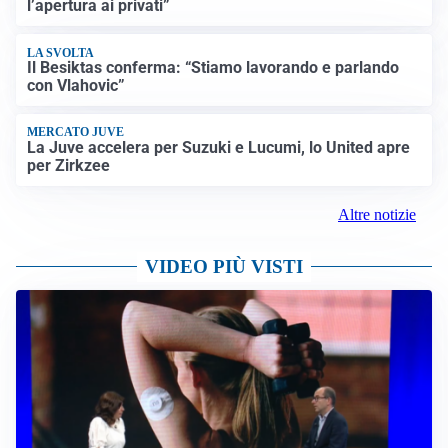
l’apertura ai privati”
LA SVOLTA
Il Besiktas conferma: “Stiamo lavorando e parlando
con Vlahovic”
MERCATO JUVE
La Juve accelera per Suzuki e Lucumi, lo United apre
per Zirkzee
Altre notizie
VIDEO PIÙ VISTI