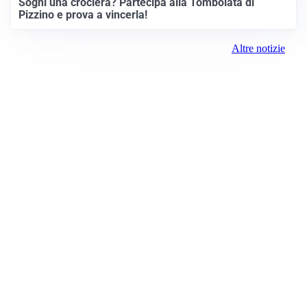
Sogni una crociera? Partecipa alla Tombolata di
Pizzino e prova a vincerla!
Altre notizie
Prima Treviglio
Registrazione tribunale:
Bergamo 15 6/23/2021
ROC:
15381
Direttore responsabile: