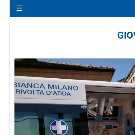
☰
GIO