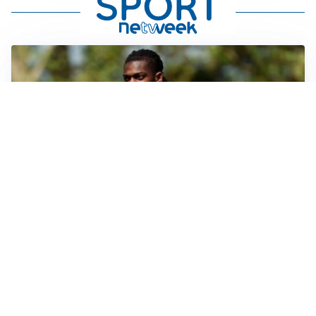
AMICHEVOLI
Milan, altro test per Amorim: le possibili scelte per il
Chelsea
AMICHEVOLI
Juventus-Inter, antipasto di Serie A: le probabili