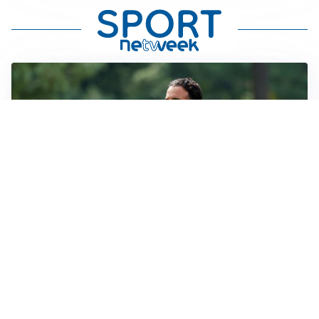
LE PAROLE
Milan, Amorim: “Sapevamo delle difficoltà, faremo
delle scelte”
LE PAROLE