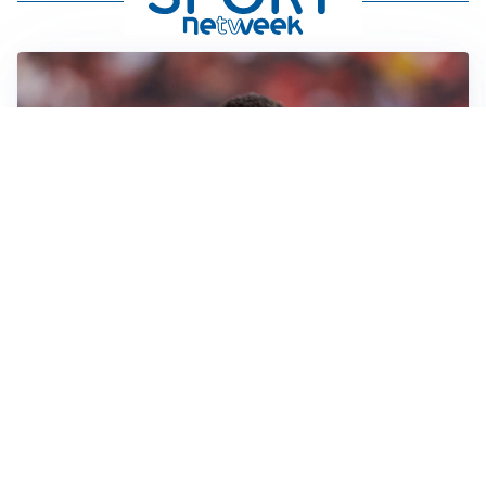
AFFARE IN CHIUSURA
Barcellona, colpo Rodri: battuto il Real Madrid
MOTIVATO
Douglas Luiz dice no all’Everton e punta sulla
Juventus