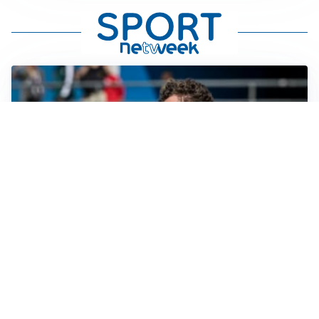
CALCIOMERCATO
Cagliari, il caso Esposito continua. Intanto arriva
Maldini