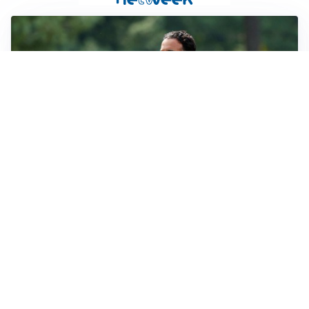
LE PAROLE
Milan, Amorim: “Sapevamo delle difficoltà, faremo
delle scelte”
LE PAROLE
Juventus, Spalletti soddisfatto: “I nuovi? Li ho visti
molto bene”