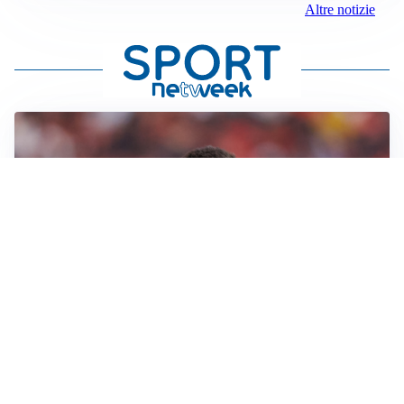
Altre notizie
AFFARE IN CHIUSURA
Barcellona, colpo Rodri: battuto il Real Madrid