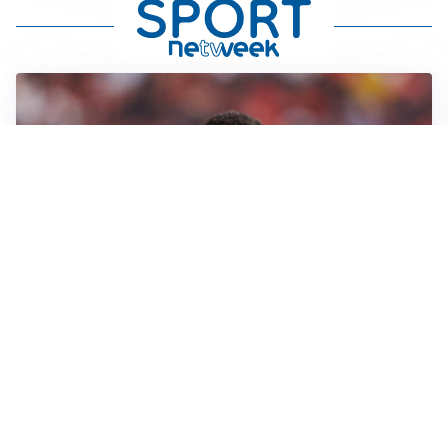
AFFARE IN CHIUSURA
Barcellona, colpo Rodri: battuto il Real Madrid
MOTIVATO
Douglas Luiz dice no all’Everton e punta sulla
Juventus