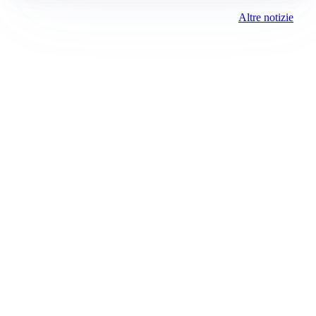
Altre notizie
Prima Treviglio
Registrazione tribunale:
Bergamo 15 6/23/2021
ROC:
15381
Direttore responsabile:
Davide D'Adda
Editore:
Media (iN) Srl