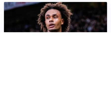
JUVENTUS
Juve, vendere per comprare: Spalletti aspetta nuovi
rinforzi
INTER
Inter, Diaby e Jones sempre in cima alla lista di Chivu