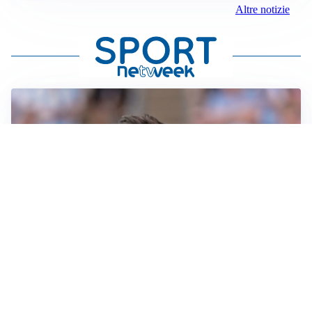
Altre notizie
IL NOME NUOVO
Napoli, Musso resta un’opzione per la porta