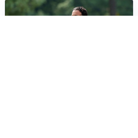
LE PAROLE
Milan, Amorim: “Sapevamo delle difficoltà, faremo
delle scelte”
LE PAROLE
Juventus, Spalletti soddisfatto: “I nuovi? Li ho visti
molto bene”
AMICHEVOLI