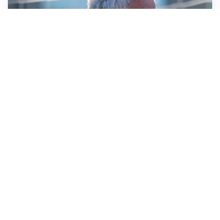
LA NOVITÀ
Le regole di Mourinho al Real
MERCATO JUVE
La Juventus vuole Suzuki, ma il Psg è avanti
CALCIOMERCATO
Inter, Frattesi blocca il mercato nerazzurro: la
situazione