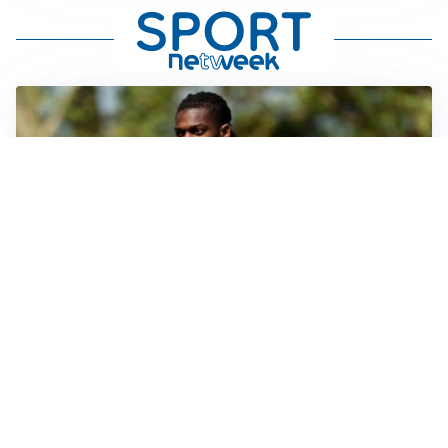
AMICHEVOLI
Milan, altro test per Amorim: le possibili scelte per il
Chelsea
AMICHEVOLI