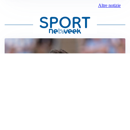
Altre notizie
IL NOME NUOVO
Napoli, Musso resta un’opzione per la porta