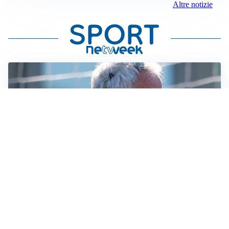
Altre notizie
LA NOVITÀ
Le regole di Mourinho al Real