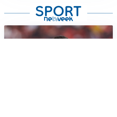
AFFARE IN CHIUSURA
Barcellona, colpo Rodri: battuto il Real Madrid
MOTIVATO