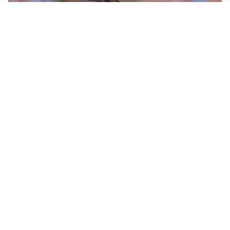
IL NOME NUOVO
Napoli, Musso resta un’opzione per la porta
TITOLARE IN CAMPIONATO
Inter, tocca a Pio Esposito: Chivu gli affida l’attacco
LE PAROLE
Spalletti prepara la Juve: “Con l’Inter servirà essere
squadra”
LONTANO DALL'ITALIA