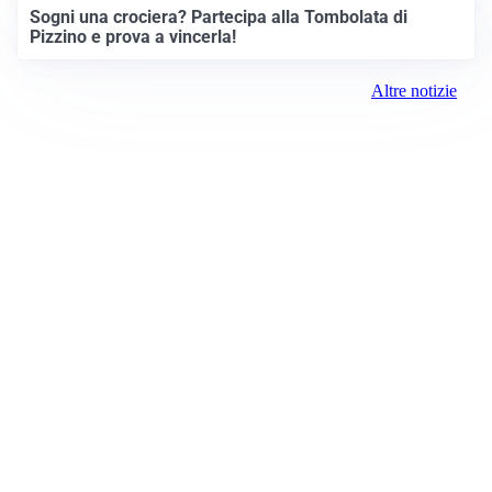
Sogni una crociera? Partecipa alla Tombolata di
Pizzino e prova a vincerla!
Altre notizie
Prima Treviglio
Registrazione tribunale:
Bergamo 15 6/23/2021
ROC:
15381
Direttore responsabile:
Davide D'Adda