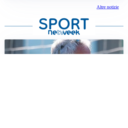
Altre notizie
LA NOVITÀ
Le regole di Mourinho al Real