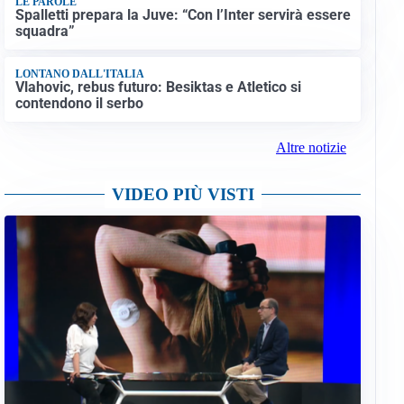
LE PAROLE
Spalletti prepara la Juve: “Con l’Inter servirà essere
squadra”
LONTANO DALL'ITALIA
Vlahovic, rebus futuro: Besiktas e Atletico si
contendono il serbo
Altre notizie
VIDEO PIÙ VISTI