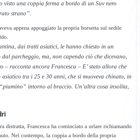
ho visto una coppia ferma a bordo di un Suv nero
brato strano”.
 aveva appena appoggiato la propria borsetta sul sedile
ldo.
ina, dai tratti asiatici, le hanno chiesto in un
ndo dal parcheggio, ma, non capendo ciò che dicevano,
loro – racconta ancora Francesca – E’ stato allora che
 asiatico tra i 25 e 30 anni, che si muoveva chinato, in
 “piumino” intorno al braccio. Un’altra cosa insolita,
dri
ora distratta, Francesca ha cominciato a urlare richiamando
 auto. Nel contempo, la coppia a bordo della propria