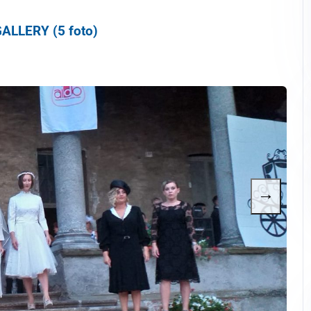
ALLERY (5 foto)
→