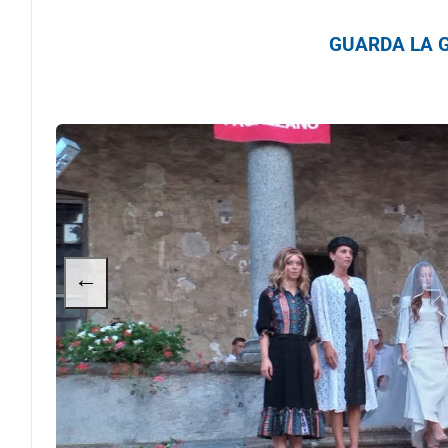
GUARDA LA G
←