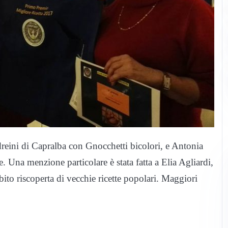
eini di Capralba con Gnocchetti bicolori, e Antonia
e. Una menzione particolare è stata fatta a Elia Agliardi,
mbito riscoperta di vecchie ricette popolari. Maggiori