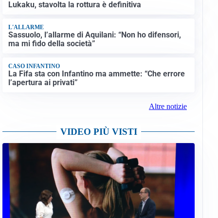
Lukaku, stavolta la rottura è definitiva
L'ALLARME
Sassuolo, l’allarme di Aquilani: “Non ho difensori,
ma mi fido della società”
CASO INFANTINO
La Fifa sta con Infantino ma ammette: “Che errore
l’apertura ai privati”
Altre notizie
VIDEO PIÙ VISTI