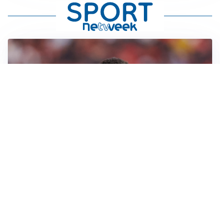
AFFARE IN CHIUSURA
Barcellona, colpo Rodri: battuto il Real Madrid
MOTIVATO
Douglas Luiz dice no all’Everton e punta sulla