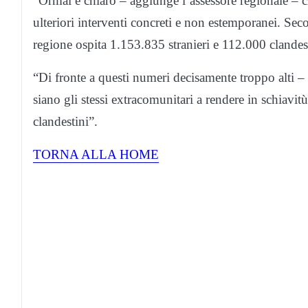
“Ormai è chiaro – aggiunge l’assessore regionale – che
ulteriori interventi concreti e non estemporanei. Seco
regione ospita 1.153.835 stranieri e 112.000 clandest
“Di fronte a questi numeri decisamente troppo alti
siano gli stessi extracomunitari a rendere in schiavitù a
clandestini”.
TORNA ALLA HOME