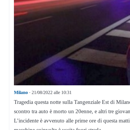
Milano
· 21/08/2022 alle 10:31
Tragedia questa notte sulla Tangenziale Est di Mila
scontro tra auto è morto un 20enne, e altri tre giova
L’incidente è avvenuto alle prime ore di questa mat
macchine coinvolte è uscita fuori strada.