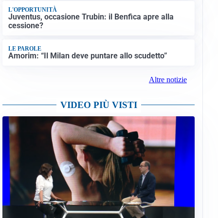
L'OPPORTUNITÀ
Juventus, occasione Trubin: il Benfica apre alla
cessione?
LE PAROLE
Amorim: “Il Milan deve puntare allo scudetto”
Altre notizie
VIDEO PIÙ VISTI