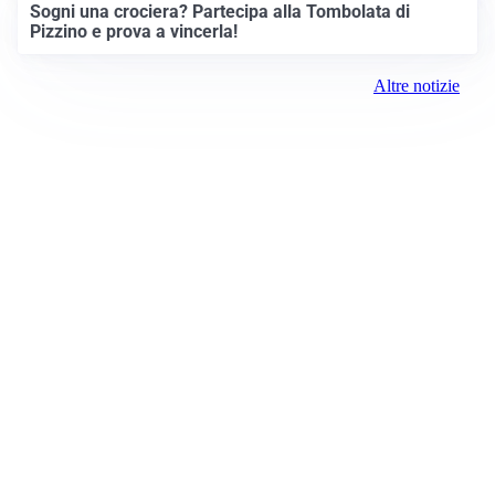
Sogni una crociera? Partecipa alla Tombolata di
Pizzino e prova a vincerla!
Altre notizie
Prima Treviglio
Registrazione tribunale:
Bergamo 15 6/23/2021
ROC:
15381
Direttore responsabile:
Davide D'Adda