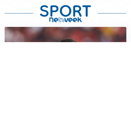
AFFARE IN CHIUSURA
Barcellona, colpo Rodri: battuto il Real Madrid
MOTIVATO
Douglas Luiz dice no all’Everton e punta sulla