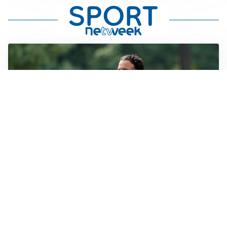
LE PAROLE
Milan, Amorim: “Sapevamo delle difficoltà, faremo
delle scelte”
LE PAROLE