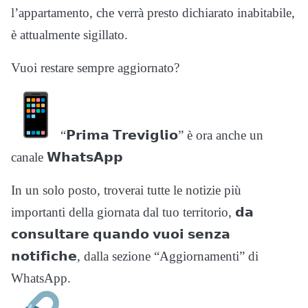
l’appartamento, che verrà presto dichiarato inabitabile,
è attualmente sigillato.
Vuoi restare sempre aggiornato?
“𝗣𝗿𝗶𝗺𝗮 𝗧𝗿𝗲𝘃𝗶𝗴𝗹𝗶𝗼” è ora anche un
canale 𝗪𝗵𝗮𝘁𝘀𝗔𝗽𝗽
In un solo posto, troverai tutte le notizie più
importanti della giornata dal tuo territorio, 𝗱𝗮
𝗰𝗼𝗻𝘀𝘂𝗹𝘁𝗮𝗿𝗲 𝗾𝘂𝗮𝗻𝗱𝗼 𝘃𝘂𝗼𝗶 𝘀𝗲𝗻𝘇𝗮
𝗻𝗼𝘁𝗶𝗳𝗶𝗰𝗵𝗲, dalla sezione “Aggiornamenti” di
WhatsApp.