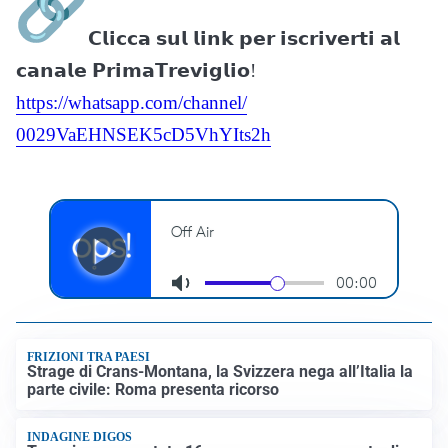
𝗖𝗹𝗶𝗰𝗰𝗮 𝘀𝘂𝗹 𝗹𝗶𝗻𝗸 𝗽𝗲𝗿 𝗶𝘀𝗰𝗿𝗶𝘃𝗲𝗿𝘁𝗶 𝗮𝗹
𝗰𝗮𝗻𝗮𝗹𝗲 𝗣𝗿𝗶𝗺𝗮𝗧𝗿𝗲𝘃𝗶𝗴𝗹𝗶𝗼!
https://whatsapp.com/channel/
0029VaEHNSEK5cD5VhYIts2h
FRIZIONI TRA PAESI
Strage di Crans-Montana, la Svizzera nega all’Italia la
parte civile: Roma presenta ricorso
INDAGINE DIGOS