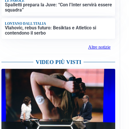
LE PAROLE
Spalletti prepara la Juve: “Con l’Inter servirà essere
squadra”
LONTANO DALL'ITALIA
Vlahovic, rebus futuro: Besiktas e Atletico si
contendono il serbo
Altre notizie
VIDEO PIÙ VISTI