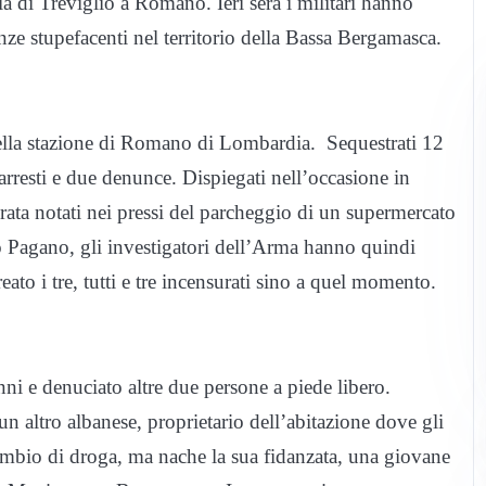
 di Treviglio a Romano. Ieri sera i militari hanno
nze stupefacenti nel territorio della Bassa Bergamasca.
 della stazione di Romano di Lombardia. Sequestrati 12
arresti e due denunce. Dispiegati nell’occasione in
rata notati nei pressi del parcheggio di un supermercato
 Pagano, gli investigatori dell’Arma hanno quindi
reato i tre, tutti e tre incensurati sino a quel momento.
 anni e denuciato altre due persone a piede libero.
un altro albanese, proprietario dell’abitazione dove gli
cambio di droga, ma nache la sua fidanzata, una giovane