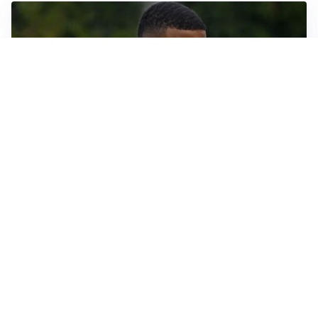
LE PAROLE
Bremer giura fedeltà: “Non ho mai chiesto di lasciare
la Juve”
IN DUBBIO
Sinner, ginocchio sotto osservazione: Cincinnati resta
in dubbio
AFFARE IN CHIUSURA