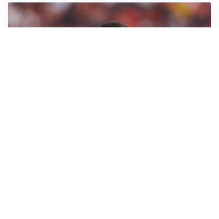
AFFARE IN CHIUSURA
Barcellona, colpo Rodri: battuto il Real Madrid
MOTIVATO
Douglas Luiz dice no all’Everton e punta sulla
Juventus
RIENTRO A RILENTO
Alcaraz, US Open lontano: la corsa contro il tempo