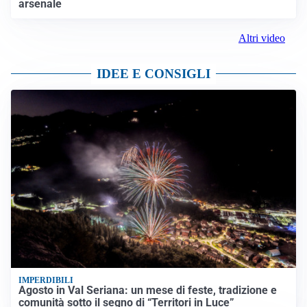
arsenale
Altri video
IDEE E CONSIGLI
IMPERDIBILI
Agosto in Val Seriana: un mese di feste, tradizione e
comunità sotto il segno di “Territori in Luce”