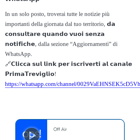
In un solo posto, troverai tutte le notizie più
importanti della giornata dal tuo territorio, 𝗱𝗮
𝗰𝗼𝗻𝘀𝘂𝗹𝘁𝗮𝗿𝗲 𝗾𝘂𝗮𝗻𝗱𝗼 𝘃𝘂𝗼𝗶 𝘀𝗲𝗻𝘇𝗮
𝗻𝗼𝘁𝗶𝗳𝗶𝗰𝗵𝗲, dalla sezione “Aggiornamenti” di
WhatsApp.
🔗𝗖𝗹𝗶𝗰𝗰𝗮 𝘀𝘂𝗹 𝗹𝗶𝗻𝗸 𝗽𝗲𝗿 𝗶𝘀𝗰𝗿𝗶𝘃𝗲𝗿𝘁𝗶 𝗮𝗹 𝗰𝗮𝗻𝗮𝗹𝗲
𝗣𝗿𝗶𝗺𝗮𝗧𝗿𝗲𝘃𝗶𝗴𝗹𝗶𝗼!
https://whatsapp.com/channel/0029VaEHNSEK5cD5Vh