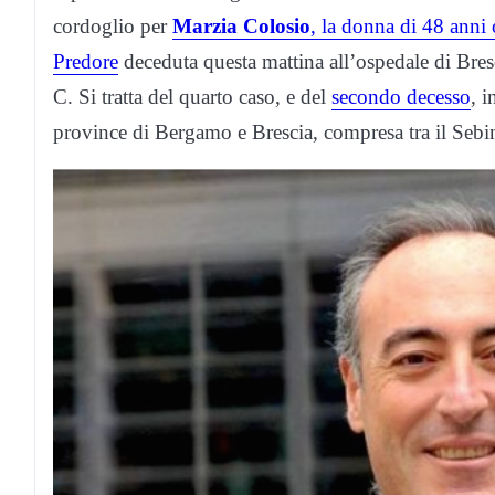
cordoglio per
Marzia Colosio
, la donna di 48 anni
Predore
deceduta questa mattina all’ospedale di Bres
C. Si tratta del quarto caso, e del
secondo decesso
, i
province di Bergamo e Brescia, compresa tra il Sebin