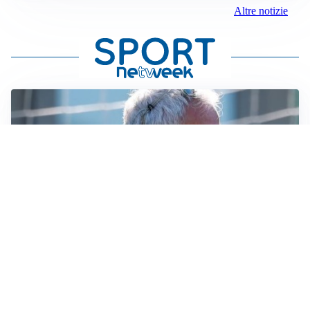
Altre notizie
LA NOVITÀ
Le regole di Mourinho al Real