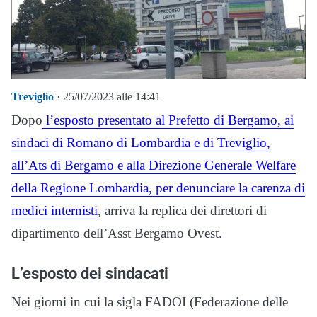
Treviglio
· 25/07/2023 alle 14:41
Dopo
l’esposto presentato al Prefetto di Bergamo, ai
sindaci di Romano di Lombardia e di Treviglio,
all’Ats di Bergamo e alla Direzione Generale Welfare
della Regione Lombardia, per denunciare la carenza di
medici internisti
, arriva la replica dei direttori di
dipartimento dell’Asst Bergamo Ovest.
L’esposto dei sindacati
Nei giorni in cui la sigla FADOI (Federazione delle