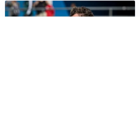
CALCIOMERCATO
Cagliari, il caso Esposito continua. Intanto arriva
Maldini
CALCIOMERCATO
Napoli, il solito Lukaku: non si presenta in ritiro, è
rottura