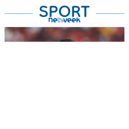
AFFARE IN CHIUSURA
Barcellona, colpo Rodri: battuto il Real Madrid
MOTIVATO