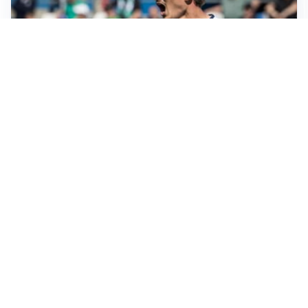
CALCIOMERCATO
Cagliari, il caso Esposito continua. Intanto arriva
Maldini
CALCIOMERCATO
Napoli, il solito Lukaku: non si presenta in ritiro, è
rottura
AMICHEVOLI
Inter, Chivu: “Vedo una crescita, il risultato non conta”
CALCIOMERCATO