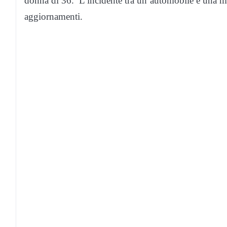
donna di 36. L’incidente tra un’automobile e una mo
aggiornamenti.