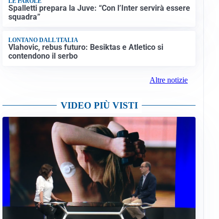
LE PAROLE
Spalletti prepara la Juve: “Con l’Inter servirà essere
squadra”
LONTANO DALL'ITALIA
Vlahovic, rebus futuro: Besiktas e Atletico si
contendono il serbo
Altre notizie
VIDEO PIÙ VISTI